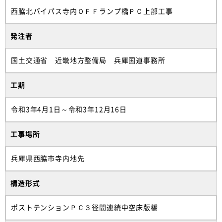
西脇北バイパス寺内ＯＦＦランプ橋ＰＣ上部工事
発注者
国土交通省 近畿地方整備局 兵庫国道事務所
工期
令和3年4月1日～令和3年12月16日
工事場所
兵庫県西脇市寺内地先
構造形式
ポストテンションＰＣ３径間連続中空床版橋