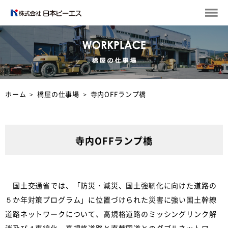
ホーム
＞
橋屋の仕事場
＞
寺内OFFランプ橋
寺内OFFランプ橋
国土交通省では、「防災・減災、国土強靭化に向けた道路の
５か年対策プログラム」に位置づけられた災害に強い国土幹線
道路ネットワークについて、高規格道路のミッシングリンク解
消及び４車線化、高規格道路と直轄国道とのダブルネットワー