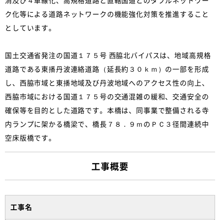
ク化等による道路ネットワークの機能強化対策を推進すること
としています。
国土交通省発注の国道１７５号 西脇北バイパスは、地域高規格
道路である東播丹波連絡道路（延長約３０ｋｍ）の一部を形成
し、西脇市域と東播地域及び丹波地域へのアクセス性の向上、
西脇市域における国道１７５号の交通混雑の緩和、交通安全の
確保等を目的とした道路です。本橋は、同事業で整備される寺
内ランプに架かる橋梁で、橋長７８．９ｍのＰＣ３径間連続中
空床版橋です。
工事概要
工事名