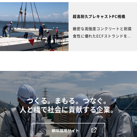
着接合する工法です。
超高耐久プレキャストPC桟橋
緻密な高強度コンクリートと耐腐
食性に優れたECFストランドを組
み合わせたプレキャスト部材を使
用することで超高耐久なPC桟橋
を実現します。
つくる。まもる。つなぐ。
人と橋で社会に貢献する企業。