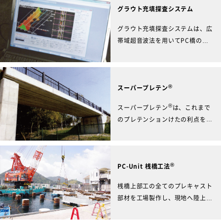
グラウト
充填探査システム
グラウト充填探査システムは、広
帯域超音波法を用いてPC橋のグ
ラウト充填探査を行う技術です。
®
スーパープレテン
®
スーパープレテン
は、これまで
のプレテンションけたの利点をさ
らに向上させたもので、PC橋の
更なる軽量化と高耐久化を可能に
します。
®
PC-Unit 桟橋工法
桟橋上部工の全てのプレキャスト
部材を工場製作し、現地へ陸上輸
送、プレストレスで部材同士を圧