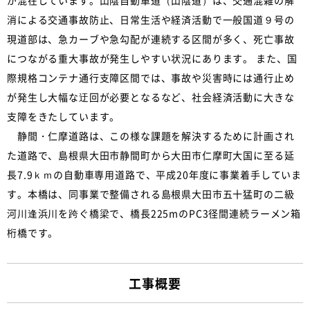
消による交通事故防止、日常生活や経済活動で一般国道９号の
現道部は、急カーブや急勾配が連続する区間が多く、死亡事故
につながる重大事故が発生しやすい状況にあります。 また、国
際規格コンテナ通行支障区間では、事故や災害時には通行止め
が発生し大幅な迂回が必要となるなど、社会経済活動に大きな
支障をきたしています。
静間・仁摩道路は、この様な課題を解決するために計画され
た道路で、島根県大田市静間町から大田市仁摩町大国に至る延
長7.9ｋｍの自動車専用道路で、平成20年度に事業着手していま
す。本橋は、同事業で整備される島根県大田市五十猛町の二級
河川逢浜川を跨ぐ橋梁で、橋長225mのPC3径間連続ラーメン箱
桁橋です。
工事概要