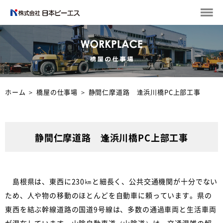
ホーム
＞
橋屋の仕事場
＞
静間仁摩道路 逢浜川橋PC上部工事
静間仁摩道路 逢浜川橋PC上部工事
島根県は、東西に230㎞と細長く、公共交通機関が十分でない
ため、人や物の移動のほとんどを自動車に頼っています。県の
東西を結ぶ幹線道路の国道9号線は、多数の通過車両と生活車両
が混在しています。山陰自動車道（山陰道）は、交通混雑の解