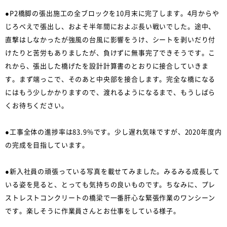
●P2橋脚の張出施工の全ブロックを10月末に完了します。4月からや
じろべえで張出し、およそ半年間におよぶ長い戦いでした。途中、
直撃はしなかったが強風の台風に影響をうけ、シートを剥いだり付
けたりと苦労もありましたが、負けずに無事完了できそうです。こ
れから、張出した橋げたを設計計算書のとおりに接合していきま
す。まず端っこで、そのあと中央部を接合します。完全な橋になる
にはもう少しかかりますので、渡れるようになるまで、もうしばら
くお待ちください。
●工事全体の進捗率は83.9%です。少し遅れ気味ですが、2020年度内
の完成を目指しています。
●新入社員の頑張っている写真を載せてみました。みるみる成長して
いる姿を見ると、とっても気持ちの良いものです。ちなみに、プレ
ストレストコンクリートの橋梁で一番肝心な緊張作業のワンシーン
です。楽しそうに作業員さんとお仕事をしている様子。