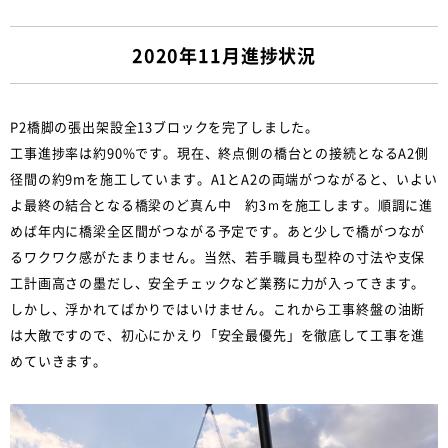
2020年11月進捗状況
P2橋脚の張出架設全13ブロックを完了しました。
工事進捗率は約90%です。現在、終点側の橋台との接続となるA2側
径間の約9mを施工しています。A1とA2の両端がつながると、いよい
よ最終の結合となる橋梁のど真ん中 約3ｍを施工します。順調に進
めば年内に橋梁全区間がつながる予定です。あと少しで橋がつなが
るワクワク感がたまりません。当然、若手職員も型枠の寸法や支保
工計画高さの墨だし、安全チェックなど業務に力が入ってきます。
しかし、浮かれてばかりではいけません。これから工事終盤の油断
は大敵ですので、初心にかえり「安全最優先」を徹底して工事を進
めていきます。