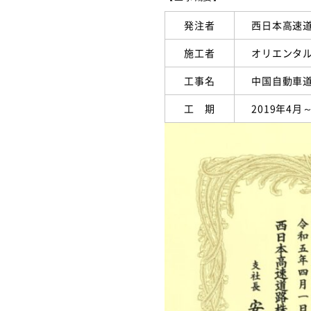
発注者
西日本高速
施工者
オリエンタ
工事名
中国自動車
工 期
2019年4月～