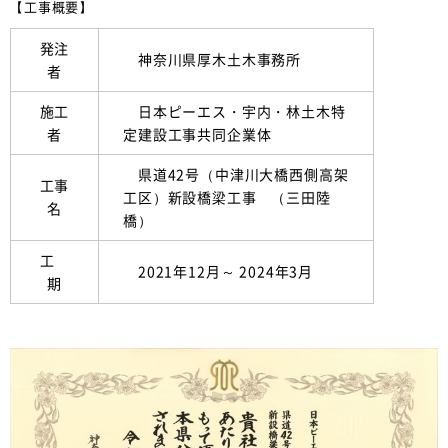
【工事概要】
発注
神奈川県厚木土木事務所
者
施工
日本ピーエス・宇内・林土木特
者
定建設工事共同企業体
県道42号（中津川大橋西側高架
工事
工区）新設橋梁工事 （三田陸
名
橋）
工
2021年12月～ 2024年3月
期