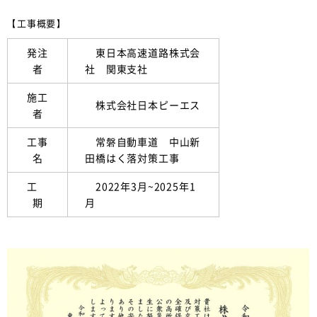
【工事概要】
発注
東日本高速道路株式会
者
社 関東支社
施工
株式会社日本ピーエス
者
工事
常磐自動車道 中山新
名
田橋はく落対策工事
工
2022年3月~2025年1
期
月