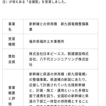
注）が栄えある「全建賞」を受賞しました。
事業
新幹線との併用橋 新九頭竜橋整備事
名
業
受賞
福井県福井土木事務所
機関
株式会社日本ピーエス、鉄建建設株式
賛助
会社、八千代エンジニアリング株式会
会員
社
新幹線と県道の併用橋（新九頭竜橋）
の整備事業。県道橋の新設にあたり、
近接して計画されていた北陸新幹線
事業
と、計画・施工・運用といった多様な
概要
面で連携を図り、全国初の新幹線と県
と評
道の下部工一体型の併用橋とすること
価