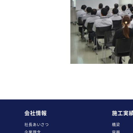
会社情報
施工実
社長あいさつ
橋梁
企業理念
容器