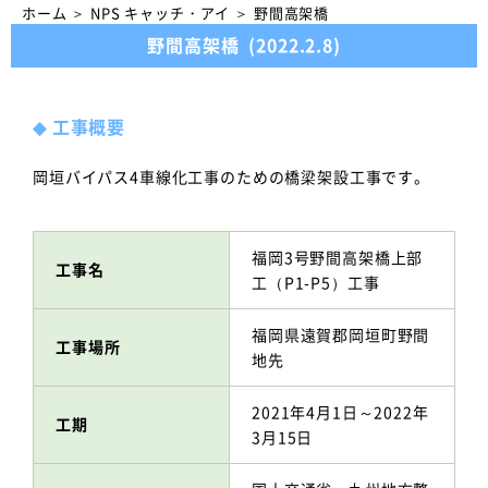
ホーム
＞
NPS キャッチ・アイ
＞
野間高架橋
野間高架橋
(2022.2.8)
◆
工事概要
岡垣バイパス4車線化工事のための橋梁架設工事です。
福岡3号野間高架橋上部
工事名
工（P1-P5）工事
福岡県遠賀郡岡垣町野間
工事場所
地先
2021年4月1日～2022年
工期
3月15日