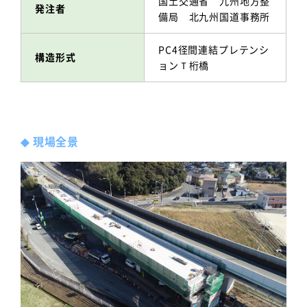
国土交通省 九州地方整
発注者
備局 北九州国道事務所
PC4径間連結プレテンシ
構造形式
ョンＴ桁橋
◆
現場全景