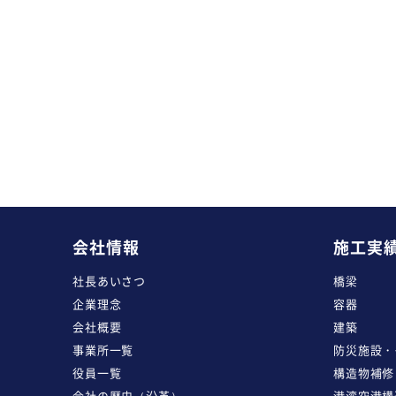
会社情報
施工実
社長あいさつ
橋梁
企業理念
容器
会社概要
建築
事業所一覧
防災施設・
役員一覧
構造物補修
会社の歴史（沿革）
港湾空港構