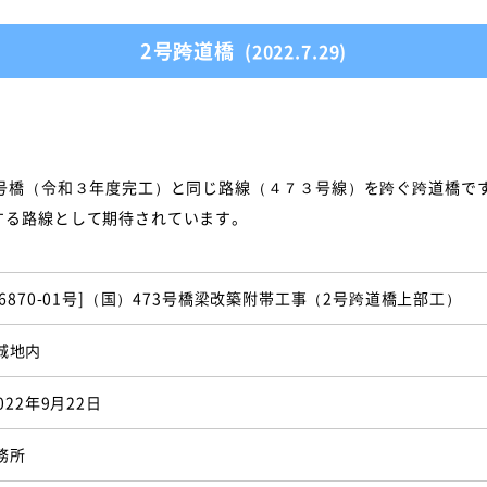
2号跨道橋
(2022.7.29)
２号橋（令和３年度完工）と同じ路線（４７３号線）を跨ぐ跨道橋で
する路線として期待されています。
D6870-01号]（国）473号橋梁改築附帯工事（2号跨道橋上部工）
城地内
022年9月22日
務所