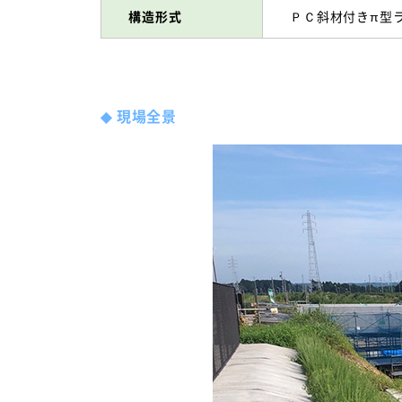
構造形式
ＰＣ斜材付きπ型
◆
現場全景