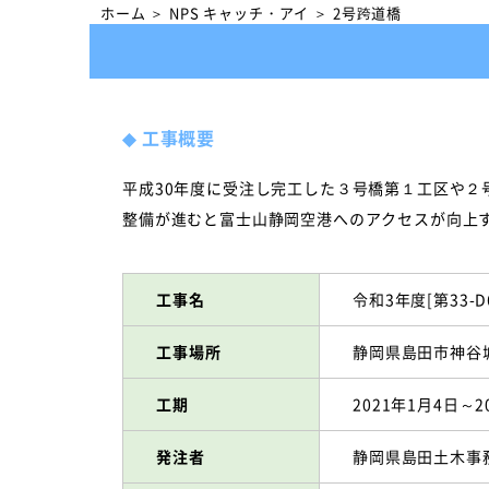
ホーム
＞
NPS キャッチ・アイ
＞
2号跨道橋
◆
工事概要
平成30年度に受注し完工した３号橋第１工区や
整備が進むと富士山静岡空港へのアクセスが向上
工事名
令和3年度[第33-
工事場所
静岡県島田市神谷
工期
2021年1月4日～2
発注者
静岡県島田土木事