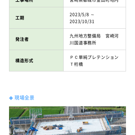
2023/5/8 ～
工期
2023/10/31
九州地方整備局 宮崎河
発注者
川国道事務所
ＰＣ単純プレテンション
構造形式
Ｔ桁橋
◆
現場全景