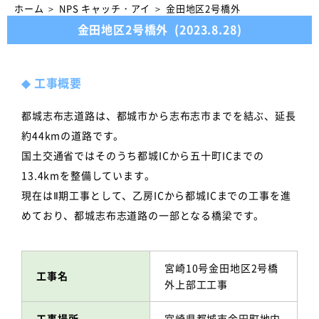
ホーム
＞
NPS キャッチ・アイ
＞
金田地区2号橋外
金田地区2号橋外
(2023.8.28)
◆
工事概要
都城志布志道路は、都城市から志布志市までを結ぶ、延長
約44kmの道路です。
国土交通省ではそのうち都城ICから五十町ICまでの
13.4kmを整備しています。
現在はⅡ期工事として、乙房ICから都城ICまでの工事を進
めており、都城志布志道路の一部となる橋梁です。
宮崎10号金田地区2号橋
工事名
外上部工工事
工事場所
宮崎県都城市金田町地内