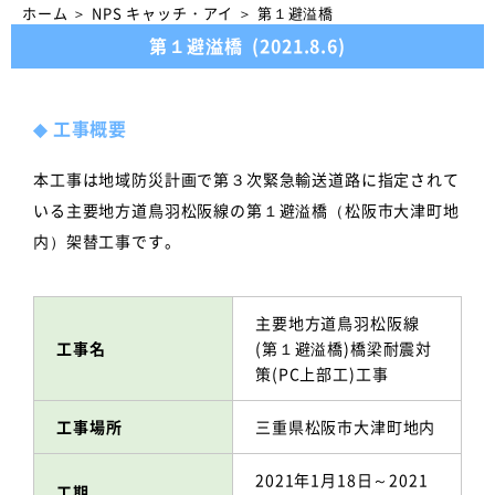
ホーム
＞
NPS キャッチ・アイ
＞
第１避溢橋
第１避溢橋
(2021.8.6)
◆
工事概要
本工事は地域防災計画で第３次緊急輸送道路に指定されて
いる主要地方道鳥羽松阪線の第１避溢橋（松阪市大津町地
内）架替工事です。
主要地方道鳥羽松阪線
工事名
(第１避溢橋)橋梁耐震対
策(PC上部工)工事
工事場所
三重県松阪市大津町地内
2021年1月18日～2021
工期