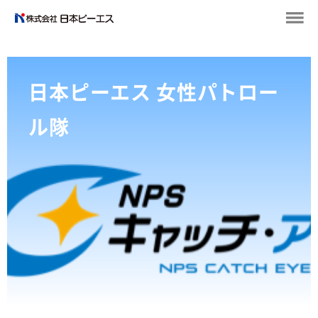
日本ピーエス 女性パトロー
ル隊