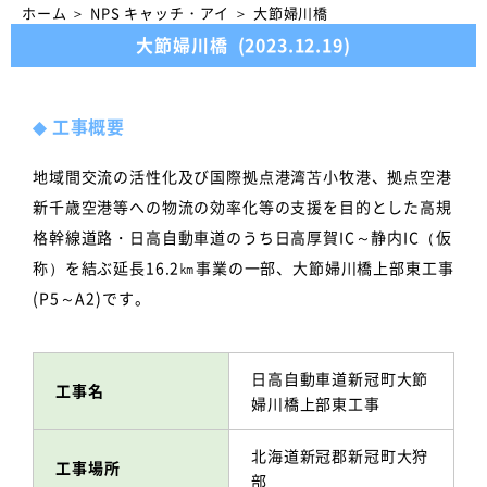
ホーム
＞
NPS キャッチ・アイ
＞
大節婦川橋
大節婦川橋
(2023.12.19)
◆
工事概要
地域間交流の活性化及び国際拠点港湾苫小牧港、拠点空港
新千歳空港等への物流の効率化等の支援を目的とした高規
格幹線道路・日高自動車道のうち日高厚賀IC～静内IC（仮
称）を結ぶ延長16.2㎞事業の一部、大節婦川橋上部東工事
(P5～A2)です。
日高自動車道新冠町大節
工事名
婦川橋上部東工事
北海道新冠郡新冠町大狩
工事場所
部