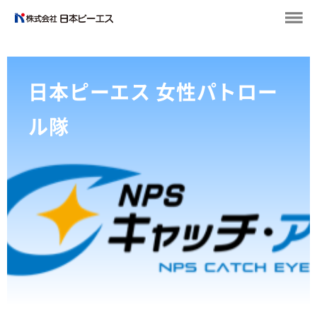
日本ピーエス 女性パトロー
ル隊