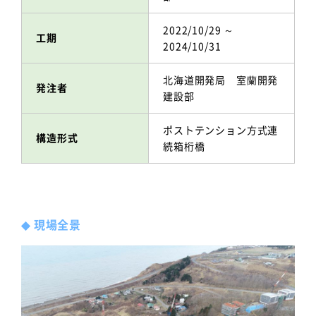
2022/10/29 ～
工期
2024/10/31
北海道開発局 室蘭開発
発注者
建設部
ポストテンション方式連
構造形式
続箱桁橋
◆
現場全景