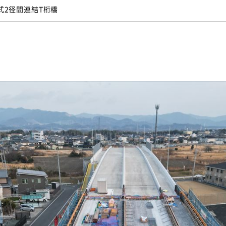
式2径間連結T桁橋