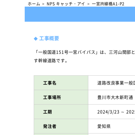
ホーム
＞
NPS キャッチ・アイ
＞
一宮跨線橋A1-P2
◆
工事概要
「一般国道151号一宮バイパス」は、三河山間部
す幹線道路です。
工事名
道路改良事業一般
工事場所
豊川市大木新町通
工期
2024/3/23 ～ 202
発注者
愛知県