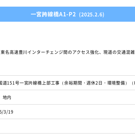
一宮跨線橋A1-P2
(2025.2.6)
と東名高速豊川インターチェンジ間のアクセス強化、現道の交通混
国道151号一宮跨線橋上部工事（余裕期間・週休2日・環境整備）（
 地内
5/3/19