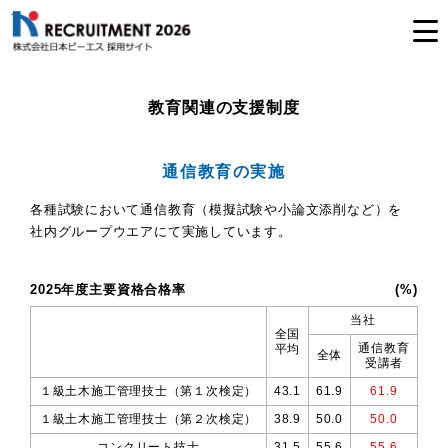
教育関連の支援制度
通信教育の実施
各種試験において通信教育（模擬試験や小論文添削など）を
社内グループウエアにて実施しています。
2025年度主要資格合格率
(%)
当社
全国
通信教育
平均
全体
受講者
１級土木施工管理技士（第１次検定）
43.1
61.9
61.9
１級土木施工管理技士（第２次検定）
38.9
50.0
50.0
コンクリート技士
31.5
55.6
55.6